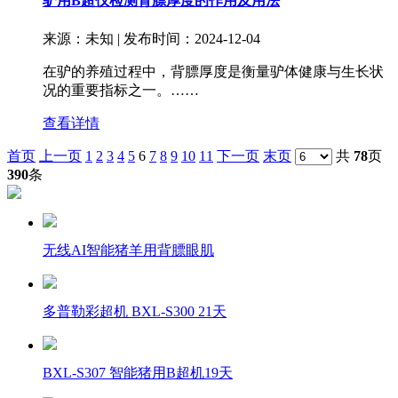
驴用B超仪检测背膘厚度的作用及用法
来源：未知 | 发布时间：2024-12-04
在驴的养殖过程中，背膘厚度是衡量驴体健康与生长状
况的重要指标之一。……
查看详情
首页
上一页
1
2
3
4
5
6
7
8
9
10
11
下一页
末页
共
78
页
390
条
无线AI智能猪羊用背膘眼肌
多普勒彩超机 BXL-S300 21天
BXL-S307 智能猪用B超机19天