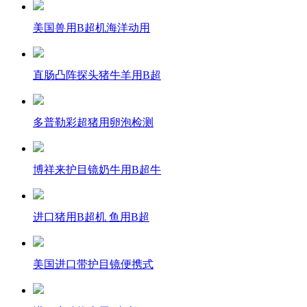
美国兽用B超机海洋动用
直肠凸阵探头猪牛羊用B超
多普勒彩超猪用卵泡检测
博祥来护目镜奶牛用B超牛
进口猪用B超机 鱼用B超
美国进口带护目镜便携式