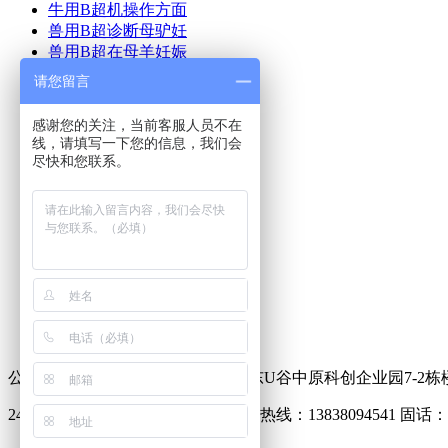
牛用B超机操作方面
兽用B超诊断母驴妊
兽用B超在母羊妊娠
猪用B超机使用方法
请您留言
猪用B超使用方法及
牛用B超在奶牛生产
感谢您的关注，当前客服人员不在
猪用B超多少钱
线，请填写一下您的信息，我们会
兽用B超机如何使用
尽快和您联系。
兽用B超多少钱一台
首页
产品中心
美国进口兽用B超
兽用B超动态
新闻动态
成功案例
联系我们
公司地址：郑州市中原区化工路联东U谷中原科创企业园7-2栋
24小时销售热线：18337173261 售后热线：13838094541 固话：03