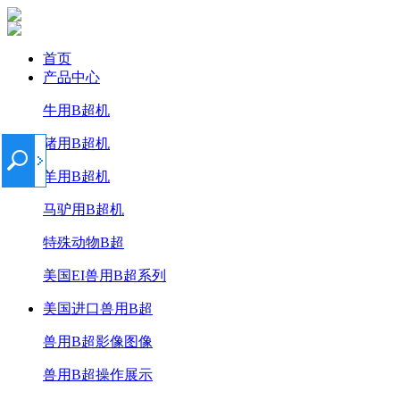
首页
产品中心
牛用B超机
猪用B超机
羊用B超机
马驴用B超机
特殊动物B超
美国EI兽用B超系列
美国进口兽用B超
兽用B超影像图像
兽用B超操作展示