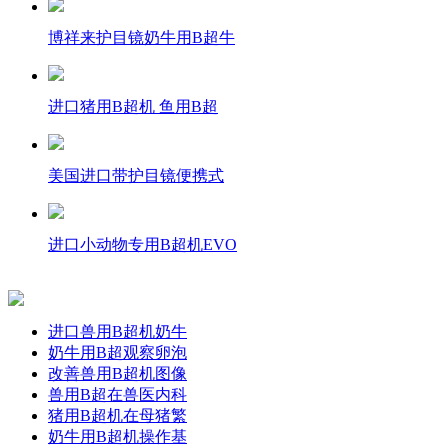
博祥来护目镜奶牛用B超牛
进口猪用B超机 鱼用B超
美国进口带护目镜便携式
进口小动物专用B超机EVO
进口兽用B超机奶牛
奶牛用B超观察卵泡
改善兽用B超机图像
兽用B超在兽医内科
猪用B超机在母猪繁
奶牛用B超机操作基