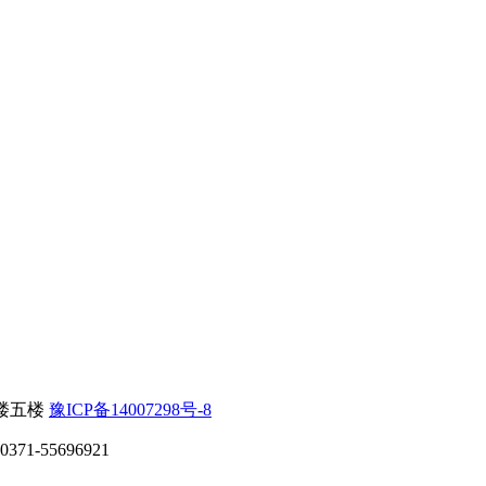
楼五楼
豫ICP备14007298号-8
71-55696921