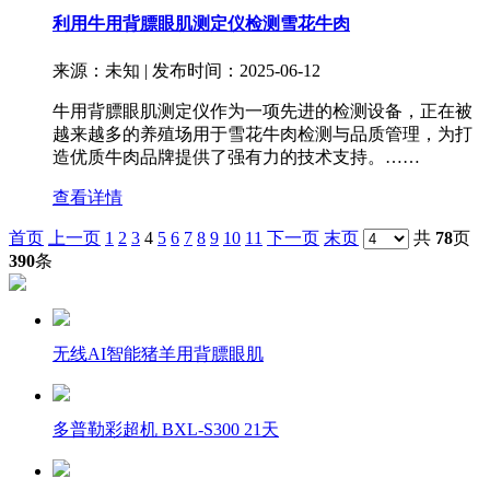
利用牛用背膘眼肌测定仪检测雪花牛肉
来源：未知 | 发布时间：2025-06-12
牛用背膘眼肌测定仪作为一项先进的检测设备，正在被
越来越多的养殖场用于雪花牛肉检测与品质管理，为打
造优质牛肉品牌提供了强有力的技术支持。……
查看详情
首页
上一页
1
2
3
4
5
6
7
8
9
10
11
下一页
末页
共
78
页
390
条
无线AI智能猪羊用背膘眼肌
多普勒彩超机 BXL-S300 21天