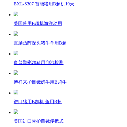
BXL-S307 智能猪用B超机19天
美国兽用B超机海洋动用
直肠凸阵探头猪牛羊用B超
多普勒彩超猪用卵泡检测
博祥来护目镜奶牛用B超牛
进口猪用B超机 鱼用B超
美国进口带护目镜便携式