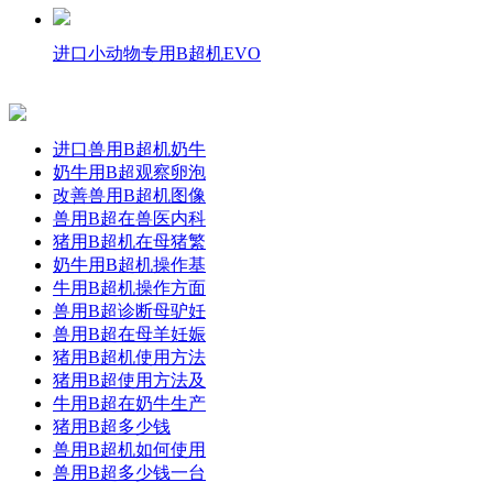
进口小动物专用B超机EVO
进口兽用B超机奶牛
奶牛用B超观察卵泡
改善兽用B超机图像
兽用B超在兽医内科
猪用B超机在母猪繁
奶牛用B超机操作基
牛用B超机操作方面
兽用B超诊断母驴妊
兽用B超在母羊妊娠
猪用B超机使用方法
猪用B超使用方法及
牛用B超在奶牛生产
猪用B超多少钱
兽用B超机如何使用
兽用B超多少钱一台