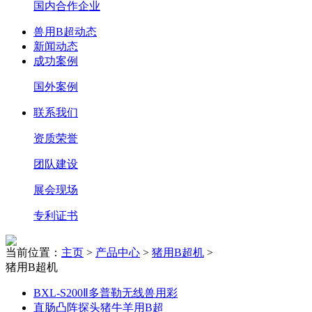
国内合作企业
兽用B超动态
新闻动态
成功案例
国外案例
联系我们
资质荣誉
团队建设
展会现场
专利证书
当前位置：
主页
>
产品中心
>
猪用B超机
>
猪用B超机
BXL-S200Ⅱ多普勒无线兽用彩
直肠凸阵探头猪牛羊用B超