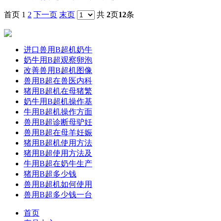
首页
1
2
下一页
末页
共
2
页
12
条
进口兽用B超机奶牛
奶牛用B超观察卵泡
改善兽用B超机图像
兽用B超在兽医内科
猪用B超机在母猪繁
奶牛用B超机操作基
牛用B超机操作方面
兽用B超诊断母驴妊
兽用B超在母羊妊娠
猪用B超机使用方法
猪用B超使用方法及
牛用B超在奶牛生产
猪用B超多少钱
兽用B超机如何使用
兽用B超多少钱一台
首页