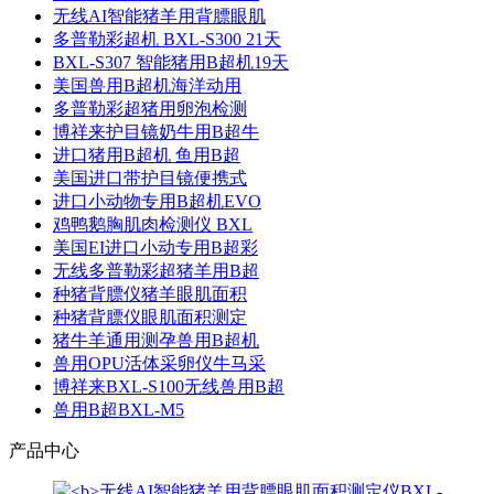
无线AI智能猪羊用背膘眼肌
多普勒彩超机 BXL-S300 21天
BXL-S307 智能猪用B超机19天
美国兽用B超机海洋动用
多普勒彩超猪用卵泡检测
博祥来护目镜奶牛用B超牛
进口猪用B超机 鱼用B超
美国进口带护目镜便携式
进口小动物专用B超机EVO
鸡鸭鹅胸肌肉检测仪 BXL
美国EI进口小动专用B超彩
无线多普勒彩超猪羊用B超
种猪背膘仪猪羊眼肌面积
种猪背膘仪眼肌面积测定
猪牛羊通用测孕兽用B超机
兽用OPU活体采卵仪牛马采
博祥来BXL-S100无线兽用B超
兽用B超BXL-M5
产品中心