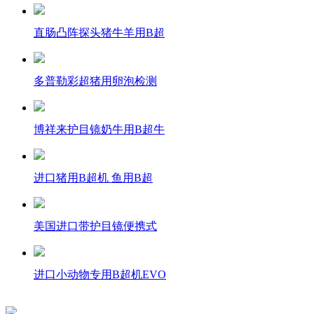
直肠凸阵探头猪牛羊用B超
多普勒彩超猪用卵泡检测
博祥来护目镜奶牛用B超牛
进口猪用B超机 鱼用B超
美国进口带护目镜便携式
进口小动物专用B超机EVO