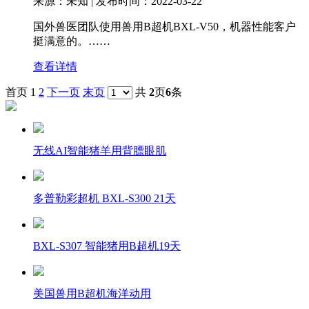
来源：未知 | 发布时间：2022-03-22
国外兽医团队使用兽用B超机BXL-V50，机器性能客户
挺满意的。……
查看详情
首页
1
2
下一页
末页
共
2
页
6
条
无线AI智能猪羊用背膘眼肌
多普勒彩超机 BXL-S300 21天
BXL-S307 智能猪用B超机19天
美国兽用B超机海洋动用