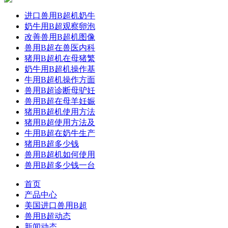
进口兽用B超机奶牛
奶牛用B超观察卵泡
改善兽用B超机图像
兽用B超在兽医内科
猪用B超机在母猪繁
奶牛用B超机操作基
牛用B超机操作方面
兽用B超诊断母驴妊
兽用B超在母羊妊娠
猪用B超机使用方法
猪用B超使用方法及
牛用B超在奶牛生产
猪用B超多少钱
兽用B超机如何使用
兽用B超多少钱一台
首页
产品中心
美国进口兽用B超
兽用B超动态
新闻动态