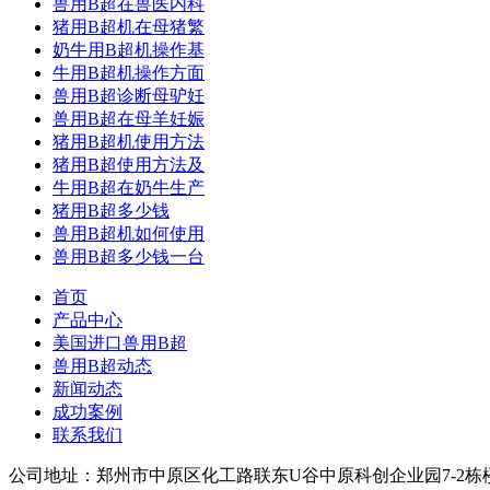
兽用B超在兽医内科
猪用B超机在母猪繁
奶牛用B超机操作基
牛用B超机操作方面
兽用B超诊断母驴妊
兽用B超在母羊妊娠
猪用B超机使用方法
猪用B超使用方法及
牛用B超在奶牛生产
猪用B超多少钱
兽用B超机如何使用
兽用B超多少钱一台
首页
产品中心
美国进口兽用B超
兽用B超动态
新闻动态
成功案例
联系我们
公司地址：郑州市中原区化工路联东U谷中原科创企业园7-2栋