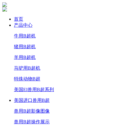
首页
产品中心
牛用B超机
猪用B超机
羊用B超机
马驴用B超机
特殊动物B超
美国EI兽用B超系列
美国进口兽用B超
兽用B超影像图像
兽用B超操作展示