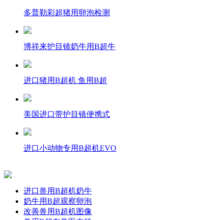
多普勒彩超猪用卵泡检测
博祥来护目镜奶牛用B超牛
进口猪用B超机 鱼用B超
美国进口带护目镜便携式
进口小动物专用B超机EVO
进口兽用B超机奶牛
奶牛用B超观察卵泡
改善兽用B超机图像