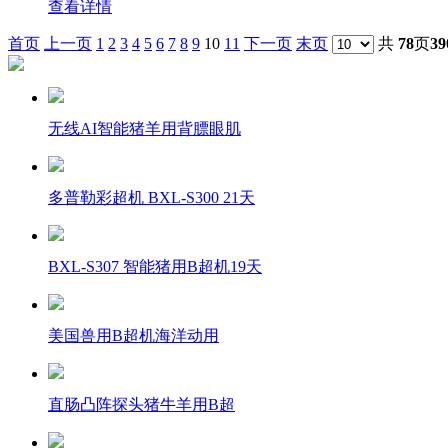
查看详情
首页
上一页
1
2
3
4
5
6
7
8
9
10
11
下一页
末页
共
78
页
39
无线AI智能猪羊用背膘眼肌
多普勒彩超机 BXL-S300 21天
BXL-S307 智能猪用B超机19天
美国兽用B超机海洋动用
直肠凸阵探头猪牛羊用B超