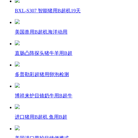
BXL-S307 智能猪用B超机19天
美国兽用B超机海洋动用
直肠凸阵探头猪牛羊用B超
多普勒彩超猪用卵泡检测
博祥来护目镜奶牛用B超牛
进口猪用B超机 鱼用B超