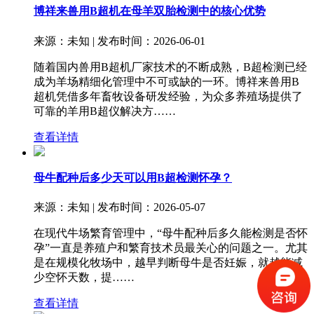
博祥来兽用B超机在母羊双胎检测中的核心优势
来源：未知 | 发布时间：2026-06-01
随着国内兽用B超机厂家技术的不断成熟，B超检测已经
成为羊场精细化管理中不可或缺的一环。博祥来兽用B
超机凭借多年畜牧设备研发经验，为众多养殖场提供了
可靠的羊用B超仪解决方……
查看详情
母牛配种后多少天可以用B超检测怀孕？
来源：未知 | 发布时间：2026-05-07
在现代牛场繁育管理中，“母牛配种后多久能检测是否怀
孕”一直是养殖户和繁育技术员最关心的问题之一。尤其
是在规模化牧场中，越早判断母牛是否妊娠，就越能减
少空怀天数，提……
查看详情