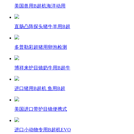
美国兽用B超机海洋动用
直肠凸阵探头猪牛羊用B超
多普勒彩超猪用卵泡检测
博祥来护目镜奶牛用B超牛
进口猪用B超机 鱼用B超
美国进口带护目镜便携式
进口小动物专用B超机EVO