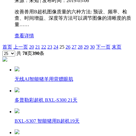
来源：未知 | 发布时间：2019-05-06
改善兽用B超机图像质量的六种方法: 预设、频率、检
查、时间增益、深度等方法可以调节图像的清晰度的质
量……
查看详情
首页
上一页
20
21
22
23
24
25
26
27
28
29
30
下一页
末页
共
78
页
390
条
无线AI智能猪羊用背膘眼肌
多普勒彩超机 BXL-S300 21天
BXL-S307 智能猪用B超机19天