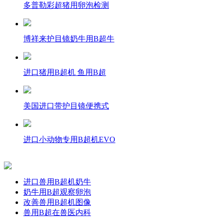
多普勒彩超猪用卵泡检测
博祥来护目镜奶牛用B超牛
进口猪用B超机 鱼用B超
美国进口带护目镜便携式
进口小动物专用B超机EVO
进口兽用B超机奶牛
奶牛用B超观察卵泡
改善兽用B超机图像
兽用B超在兽医内科