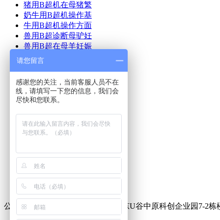
猪用B超机在母猪繁
奶牛用B超机操作基
牛用B超机操作方面
兽用B超诊断母驴妊
兽用B超在母羊妊娠
猪用B超机使用方法
请您留言
猪用B超使用方法及
牛用B超在奶牛生产
感谢您的关注，当前客服人员不在
猪用B超多少钱
线，请填写一下您的信息，我们会
兽用B超机如何使用
尽快和您联系。
兽用B超多少钱一台
首页
产品中心
美国进口兽用B超
兽用B超动态
新闻动态
成功案例
联系我们
公司地址：郑州市中原区化工路联东U谷中原科创企业园7-2栋