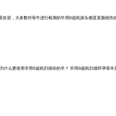
迎，大多数对母牛进行检测的牛用B超机探头都是直肠线性的，频率
 为什么要使用羊用B超机扫描你的羊？ 羊用B超机扫描怀孕母