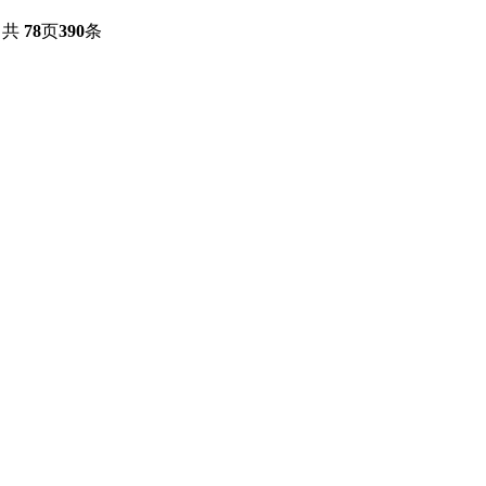
共
78
页
390
条