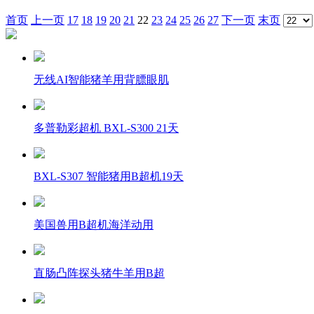
首页
上一页
17
18
19
20
21
22
23
24
25
26
27
下一页
末页
无线AI智能猪羊用背膘眼肌
多普勒彩超机 BXL-S300 21天
BXL-S307 智能猪用B超机19天
美国兽用B超机海洋动用
直肠凸阵探头猪牛羊用B超