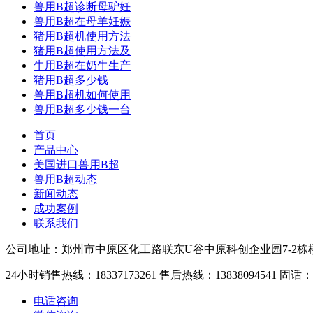
兽用B超诊断母驴妊
兽用B超在母羊妊娠
猪用B超机使用方法
猪用B超使用方法及
牛用B超在奶牛生产
猪用B超多少钱
兽用B超机如何使用
兽用B超多少钱一台
首页
产品中心
美国进口兽用B超
兽用B超动态
新闻动态
成功案例
联系我们
公司地址：郑州市中原区化工路联东U谷中原科创企业园7-2栋
24小时销售热线：18337173261 售后热线：13838094541 固话：03
电话咨询