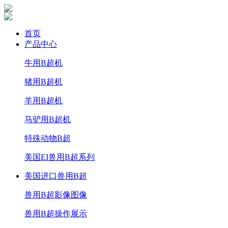
首页
产品中心
牛用B超机
猪用B超机
羊用B超机
马驴用B超机
特殊动物B超
美国EI兽用B超系列
美国进口兽用B超
兽用B超影像图像
兽用B超操作展示