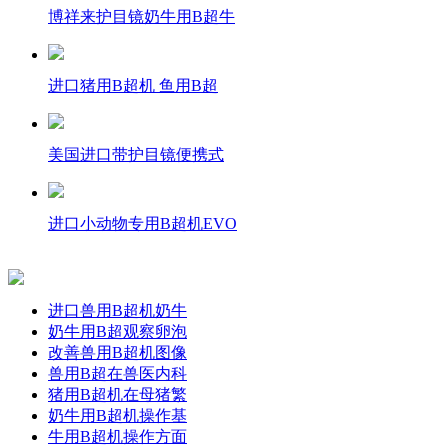
博祥来护目镜奶牛用B超牛
进口猪用B超机 鱼用B超
美国进口带护目镜便携式
进口小动物专用B超机EVO
进口兽用B超机奶牛
奶牛用B超观察卵泡
改善兽用B超机图像
兽用B超在兽医内科
猪用B超机在母猪繁
奶牛用B超机操作基
牛用B超机操作方面