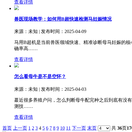
查看详情
兽医现场教学：如何用B超快速检测马妊娠情况
来源：未知 | 发布时间：2025-04-09
马用B超机是当前兽医领域快速、精准诊断母马妊娠的核心
确率高……
查看详情
怎么看母牛是不是空怀？
来源：未知 | 发布时间：2025-04-03
蕞近很多养殖户问，怎么判断母牛配完种之后到底有没有
测技……
查看详情
首页
上一页
1
2
3
4
5
6
7
8
9
10
11
下一页
末页
共
36
页
17