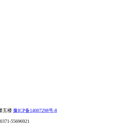
楼五楼
豫ICP备14007298号-8
71-55696921