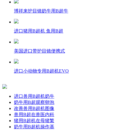
博祥来护目镜奶牛用B超牛
进口猪用B超机 鱼用B超
美国进口带护目镜便携式
进口小动物专用B超机EVO
进口兽用B超机奶牛
奶牛用B超观察卵泡
改善兽用B超机图像
兽用B超在兽医内科
猪用B超机在母猪繁
奶牛用B超机操作基