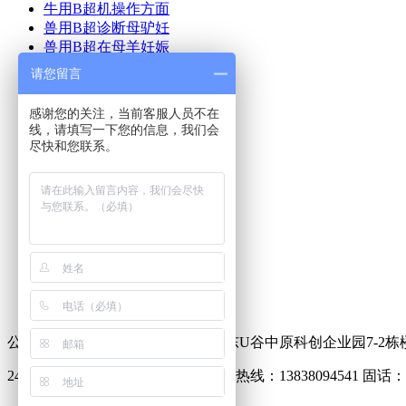
牛用B超机操作方面
兽用B超诊断母驴妊
兽用B超在母羊妊娠
猪用B超机使用方法
请您留言
猪用B超使用方法及
牛用B超在奶牛生产
感谢您的关注，当前客服人员不在
猪用B超多少钱
线，请填写一下您的信息，我们会
兽用B超机如何使用
尽快和您联系。
兽用B超多少钱一台
首页
产品中心
美国进口兽用B超
兽用B超动态
新闻动态
成功案例
联系我们
公司地址：郑州市中原区化工路联东U谷中原科创企业园7-2栋
24小时销售热线：18337173261 售后热线：13838094541 固话：03