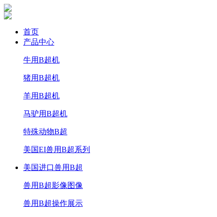
首页
产品中心
牛用B超机
猪用B超机
羊用B超机
马驴用B超机
特殊动物B超
美国EI兽用B超系列
美国进口兽用B超
兽用B超影像图像
兽用B超操作展示