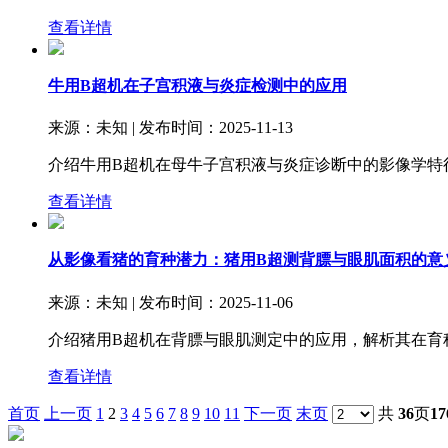
查看详情
牛用B超机在子宫积液与炎症检测中的应用
来源：未知 | 发布时间：2025-11-13
介绍牛用B超机在母牛子宫积液与炎症诊断中的影像学特征
查看详情
从影像看猪的育种潜力：猪用B超测背膘与眼肌面积的意
来源：未知 | 发布时间：2025-11-06
介绍猪用B超机在背膘与眼肌测定中的应用，解析其在育种管
查看详情
首页
上一页
1
2
3
4
5
6
7
8
9
10
11
下一页
末页
共
36
页
17