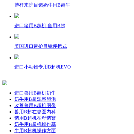
博祥来护目镜奶牛用B超牛
进口猪用B超机 鱼用B超
美国进口带护目镜便携式
进口小动物专用B超机EVO
进口兽用B超机奶牛
奶牛用B超观察卵泡
改善兽用B超机图像
兽用B超在兽医内科
猪用B超机在母猪繁
奶牛用B超机操作基
牛用B超机操作方面