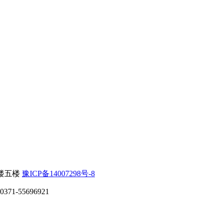
楼五楼
豫ICP备14007298号-8
71-55696921