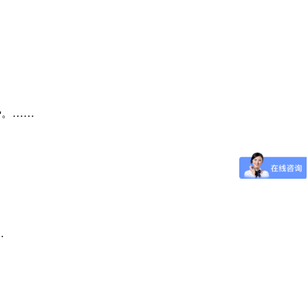
势。……
…