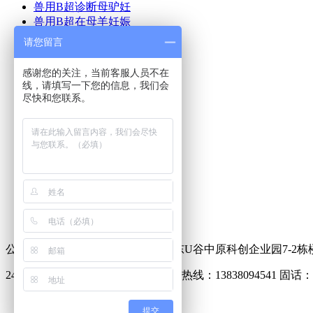
兽用B超诊断母驴妊
兽用B超在母羊妊娠
猪用B超机使用方法
请您留言
猪用B超使用方法及
牛用B超在奶牛生产
感谢您的关注，当前客服人员不在
猪用B超多少钱
线，请填写一下您的信息，我们会
兽用B超机如何使用
尽快和您联系。
兽用B超多少钱一台
首页
产品中心
美国进口兽用B超
兽用B超动态
新闻动态
成功案例
联系我们
公司地址：郑州市中原区化工路联东U谷中原科创企业园7-2栋
24小时销售热线：18337173261 售后热线：13838094541 固话：03
电话咨询
提交