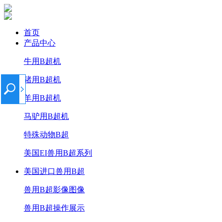
首页
产品中心
牛用B超机
猪用B超机
羊用B超机
马驴用B超机
特殊动物B超
美国EI兽用B超系列
美国进口兽用B超
兽用B超影像图像
兽用B超操作展示