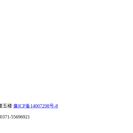
楼五楼
豫ICP备14007298号-8
71-55696921