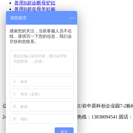
兽用B超诊断母驴妊
兽用B超在母羊妊娠
猪用B超机使用方法
请您留言
猪用B超使用方法及
牛用B超在奶牛生产
感谢您的关注，当前客服人员不在
猪用B超多少钱
线，请填写一下您的信息，我们会
兽用B超机如何使用
尽快和您联系。
兽用B超多少钱一台
首页
产品中心
美国进口兽用B超
兽用B超动态
新闻动态
成功案例
联系我们
公司地址：郑州市中原区化工路联东U谷中原科创企业园7-2栋
24小时销售热线：18337173261 售后热线：13838094541 固话：03
电话咨询
提交