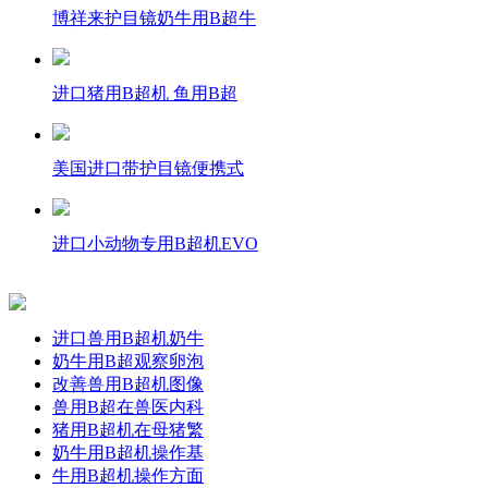
博祥来护目镜奶牛用B超牛
进口猪用B超机 鱼用B超
美国进口带护目镜便携式
进口小动物专用B超机EVO
进口兽用B超机奶牛
奶牛用B超观察卵泡
改善兽用B超机图像
兽用B超在兽医内科
猪用B超机在母猪繁
奶牛用B超机操作基
牛用B超机操作方面