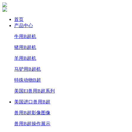
首页
产品中心
牛用B超机
猪用B超机
羊用B超机
马驴用B超机
特殊动物B超
美国EI兽用B超系列
美国进口兽用B超
兽用B超影像图像
兽用B超操作展示