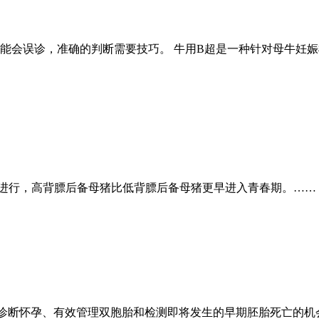
能会误诊，准确的判断需要技巧。 牛用B超是一种针对母牛妊
置进行，高背膘后备母猪比低背膘后备母猪更早进入青春期。……
诊断怀孕、有效管理双胞胎和检测即将发生的早期胚胎死亡的机