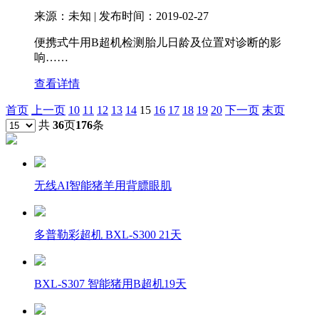
来源：未知 | 发布时间：2019-02-27
便携式牛用B超机检测胎儿日龄及位置对诊断的影
响……
查看详情
首页
上一页
10
11
12
13
14
15
16
17
18
19
20
下一页
末页
共
36
页
176
条
无线AI智能猪羊用背膘眼肌
多普勒彩超机 BXL-S300 21天
BXL-S307 智能猪用B超机19天