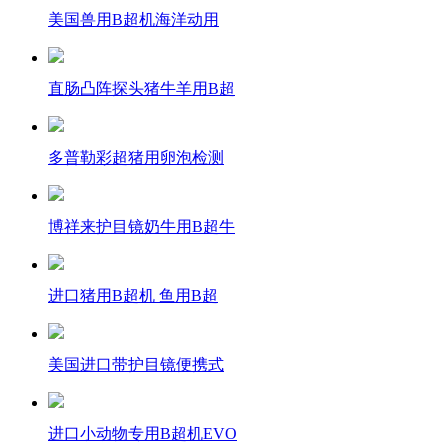
美国兽用B超机海洋动用
直肠凸阵探头猪牛羊用B超
多普勒彩超猪用卵泡检测
博祥来护目镜奶牛用B超牛
进口猪用B超机 鱼用B超
美国进口带护目镜便携式
进口小动物专用B超机EVO