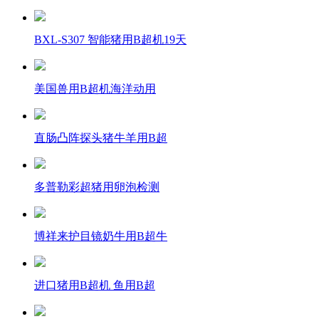
BXL-S307 智能猪用B超机19天
美国兽用B超机海洋动用
直肠凸阵探头猪牛羊用B超
多普勒彩超猪用卵泡检测
博祥来护目镜奶牛用B超牛
进口猪用B超机 鱼用B超