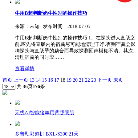
牛用B超判断奶牛性别的操作技巧
来源：未知 | 发布时间：2018-07-05
牛用B超判断奶牛性别的操作技巧 1、在探头进人直肠之
前,应先将直肠内的宿粪尽可能地清理干净,否则宿粪会影
响探头与直肠壁的藕合而导致探测回声模糊不清。其次,
清理宿粪的同时应……
查看详情
首页
上一页
13
14
15
16
17
18
19
20
21
22
23
下一页
末页
共
36
页
176
条
无线AI智能猪羊用背膘眼肌
多普勒彩超机 BXL-S300 21天