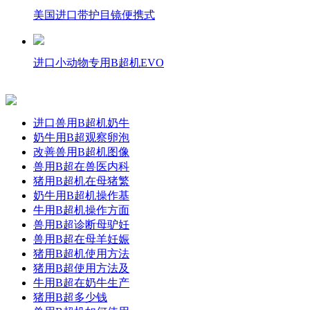
美国进口带护目镜便携式
进口小动物专用B超机EVO
进口兽用B超机奶牛
奶牛用B超观察卵泡
改善兽用B超机图像
兽用B超在兽医内科
猪用B超机在母猪繁
奶牛用B超机操作基
牛用B超机操作方面
兽用B超诊断母驴妊
兽用B超在母羊妊娠
猪用B超机使用方法
猪用B超使用方法及
牛用B超在奶牛生产
猪用B超多少钱