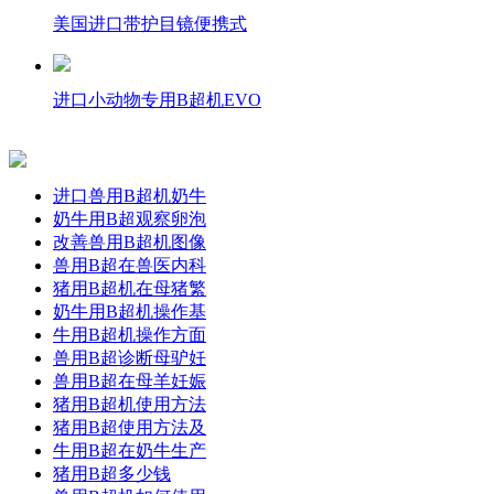
美国进口带护目镜便携式
进口小动物专用B超机EVO
进口兽用B超机奶牛
奶牛用B超观察卵泡
改善兽用B超机图像
兽用B超在兽医内科
猪用B超机在母猪繁
奶牛用B超机操作基
牛用B超机操作方面
兽用B超诊断母驴妊
兽用B超在母羊妊娠
猪用B超机使用方法
猪用B超使用方法及
牛用B超在奶牛生产
猪用B超多少钱