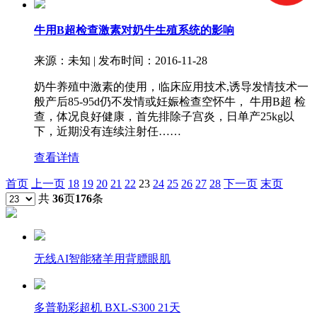
牛用B超检查激素对奶牛生殖系统的影响
来源：未知 | 发布时间：2016-11-28
奶牛养殖中激素的使用，临床应用技术,诱导发情技术一
般产后85-95d仍不发情或妊娠检查空怀牛， 牛用B超 检
查，体况良好健康，首先排除子宫炎，日单产25kg以
下，近期没有连续注射任……
查看详情
首页
上一页
18
19
20
21
22
23
24
25
26
27
28
下一页
末页
共
36
页
176
条
无线AI智能猪羊用背膘眼肌
多普勒彩超机 BXL-S300 21天