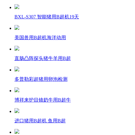
BXL-S307 智能猪用B超机19天
美国兽用B超机海洋动用
直肠凸阵探头猪牛羊用B超
多普勒彩超猪用卵泡检测
博祥来护目镜奶牛用B超牛
进口猪用B超机 鱼用B超