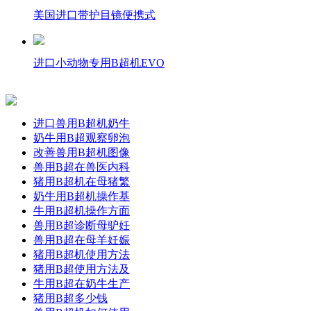
美国进口带护目镜便携式
进口小动物专用B超机EVO
进口兽用B超机奶牛
奶牛用B超观察卵泡
改善兽用B超机图像
兽用B超在兽医内科
猪用B超机在母猪繁
奶牛用B超机操作基
牛用B超机操作方面
兽用B超诊断母驴妊
兽用B超在母羊妊娠
猪用B超机使用方法
猪用B超使用方法及
牛用B超在奶牛生产
猪用B超多少钱