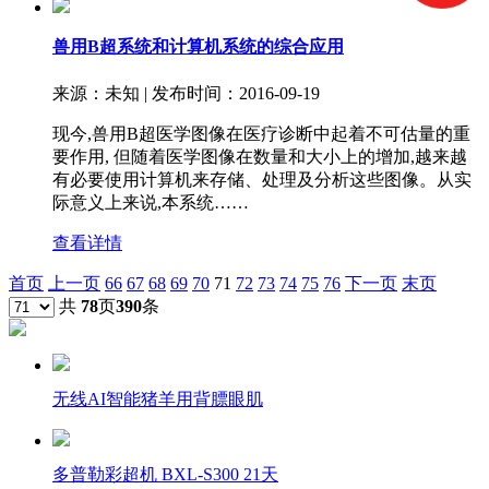
兽用B超系统和计算机系统的综合应用
来源：未知 | 发布时间：2016-09-19
现今,兽用B超医学图像在医疗诊断中起着不可估量的重
要作用, 但随着医学图像在数量和大小上的增加,越来越
有必要使用计算机来存储、处理及分析这些图像。从实
际意义上来说,本系统……
查看详情
首页
上一页
66
67
68
69
70
71
72
73
74
75
76
下一页
末页
共
78
页
390
条
无线AI智能猪羊用背膘眼肌
多普勒彩超机 BXL-S300 21天