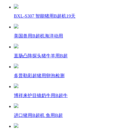
BXL-S307 智能猪用B超机19天
美国兽用B超机海洋动用
直肠凸阵探头猪牛羊用B超
多普勒彩超猪用卵泡检测
博祥来护目镜奶牛用B超牛
进口猪用B超机 鱼用B超