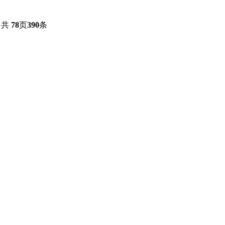
共
78
页
390
条