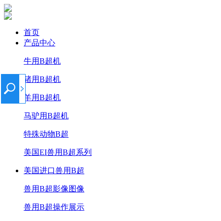
首页
产品中心
牛用B超机
猪用B超机
羊用B超机
马驴用B超机
特殊动物B超
美国EI兽用B超系列
美国进口兽用B超
兽用B超影像图像
兽用B超操作展示