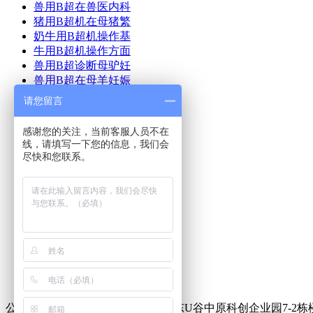
兽用B超在兽医内科
猪用B超机在母猪繁
奶牛用B超机操作基
牛用B超机操作方面
兽用B超诊断母驴妊
兽用B超在母羊妊娠
猪用B超机使用方法
请您留言
猪用B超使用方法及
牛用B超在奶牛生产
感谢您的关注，当前客服人员不在
猪用B超多少钱
线，请填写一下您的信息，我们会
兽用B超机如何使用
尽快和您联系。
兽用B超多少钱一台
首页
产品中心
美国进口兽用B超
兽用B超动态
新闻动态
成功案例
联系我们
公司地址：郑州市中原区化工路联东U谷中原科创企业园7-2栋