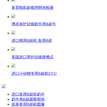
多普勒彩超猪用卵泡检测
博祥来护目镜奶牛用B超牛
进口猪用B超机 鱼用B超
美国进口带护目镜便携式
进口小动物专用B超机EVO
进口兽用B超机奶牛
奶牛用B超观察卵泡
改善兽用B超机图像