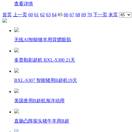
查看详情
首页
上一页
60
61
62
63
64
65
66
67
68
69
70
下一页
末页
无线AI智能猪羊用背膘眼肌
多普勒彩超机 BXL-S300 21天
BXL-S307 智能猪用B超机19天
美国兽用B超机海洋动用
直肠凸阵探头猪牛羊用B超