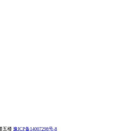
楼五楼
豫ICP备14007298号-8