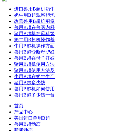
进口兽用B超机奶牛
奶牛用B超观察卵泡
改善兽用B超机图像
兽用B超在兽医内科
猪用B超机在母猪繁
奶牛用B超机操作基
牛用B超机操作方面
兽用B超诊断母驴妊
兽用B超在母羊妊娠
猪用B超机使用方法
猪用B超使用方法及
牛用B超在奶牛生产
猪用B超多少钱
兽用B超机如何使用
兽用B超多少钱一台
首页
产品中心
美国进口兽用B超
兽用B超动态
新闻动态