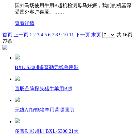
国外马场使用牛用B超机检测母马妊娠，我们的机器深
受国外客户喜爱。……
查看详情
首页
上一页
1
2
3
4
5
6
7
8
9
10
11
下一页
末页
共
16
页
77
条
BXL-S200Ⅱ多普勒无线兽用彩
直肠凸阵探头猪牛羊用B超
无线AI智能猪羊用背膘眼肌
多普勒彩超机 BXL-S300 21天