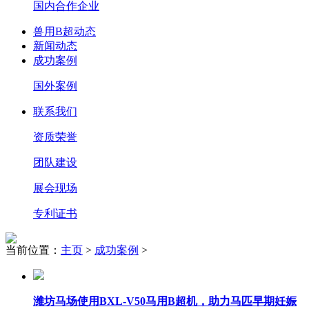
国内合作企业
兽用B超动态
新闻动态
成功案例
国外案例
联系我们
资质荣誉
团队建设
展会现场
专利证书
当前位置：
主页
>
成功案例
>
潍坊马场使用BXL-V50马用B超机，助力马匹早期妊娠