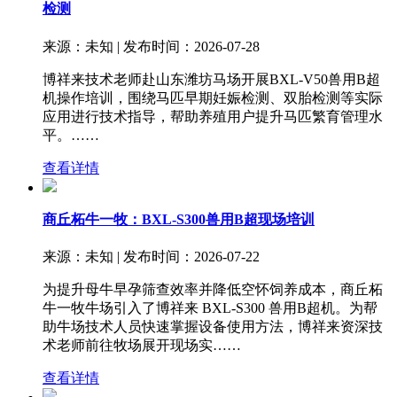
检测
来源：未知 | 发布时间：2026-07-28
博祥来技术老师赴山东潍坊马场开展BXL-V50兽用B超
机操作培训，围绕马匹早期妊娠检测、双胎检测等实际
应用进行技术指导，帮助养殖用户提升马匹繁育管理水
平。……
查看详情
商丘柘牛一牧：BXL-S300兽用B超现场培训
来源：未知 | 发布时间：2026-07-22
为提升母牛早孕筛查效率并降低空怀饲养成本，商丘柘
牛一牧牛场引入了博祥来 BXL-S300 兽用B超机。为帮
助牛场技术人员快速掌握设备使用方法，博祥来资深技
术老师前往牧场展开现场实……
查看详情