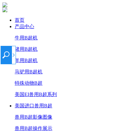
首页
产品中心
牛用B超机
猪用B超机
羊用B超机
马驴用B超机
特殊动物B超
美国EI兽用B超系列
美国进口兽用B超
兽用B超影像图像
兽用B超操作展示