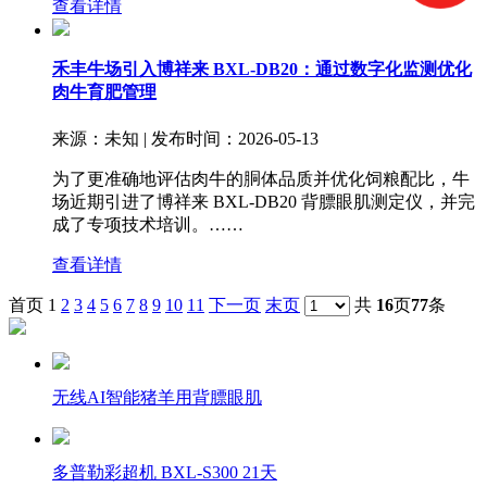
查看详情
禾丰牛场引入博祥来 BXL-DB20：通过数字化监测优化
肉牛育肥管理
来源：未知 | 发布时间：2026-05-13
为了更准确地评估肉牛的胴体品质并优化饲粮配比，牛
场近期引进了博祥来 BXL-DB20 背膘眼肌测定仪，并完
成了专项技术培训。……
查看详情
首页
1
2
3
4
5
6
7
8
9
10
11
下一页
末页
共
16
页
77
条
无线AI智能猪羊用背膘眼肌
多普勒彩超机 BXL-S300 21天