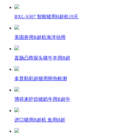
BXL-S307 智能猪用B超机19天
美国兽用B超机海洋动用
直肠凸阵探头猪牛羊用B超
多普勒彩超猪用卵泡检测
博祥来护目镜奶牛用B超牛
进口猪用B超机 鱼用B超