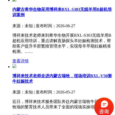
内蒙古希华生物采用博祥来BXL-S303无线羊用B超机培
训案例
来源：未知 | 发布时间：2026-06-27
博祥来技术老师来到希华生物开展BXL-S303无线羊用B
超机应用培训，重点讲解直肠探头羊妊娠检测技术，帮
助客户提升羊群繁殖管理水平，实现母羊早期妊娠精准
检测。……
查看详情
博祥来技术老师走进内蒙古瑞牧，现场培训BXL-V50测
牛妊娠技术
来源：未知 | 发布时间：2026-05-27
近日，博祥来技术服务团队奔赴内蒙古瑞牧牛场，为该
牧场的繁育技术人员带来了全面的现场实操培训。……