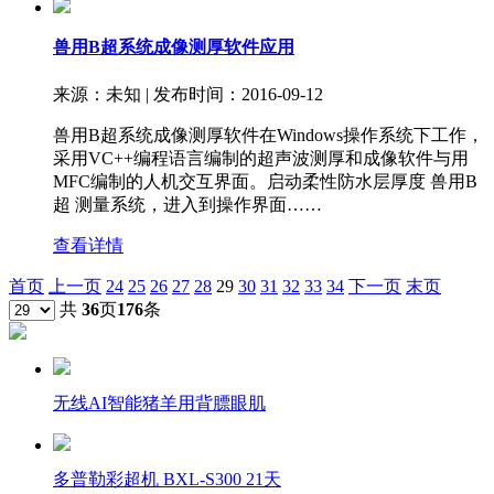
兽用B超系统成像测厚软件应用
来源：未知 | 发布时间：2016-09-12
兽用B超系统成像测厚软件在Windows操作系统下工作，
采用VC++编程语言编制的超声波测厚和成像软件与用
MFC编制的人机交互界面。启动柔性防水层厚度 兽用B
超 测量系统，进入到操作界面……
查看详情
首页
上一页
24
25
26
27
28
29
30
31
32
33
34
下一页
末页
共
36
页
176
条
无线AI智能猪羊用背膘眼肌
多普勒彩超机 BXL-S300 21天