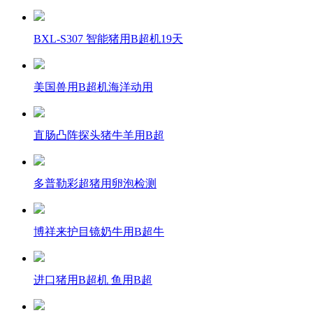
BXL-S307 智能猪用B超机19天
美国兽用B超机海洋动用
直肠凸阵探头猪牛羊用B超
多普勒彩超猪用卵泡检测
博祥来护目镜奶牛用B超牛
进口猪用B超机 鱼用B超