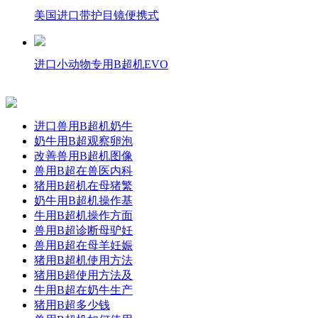
美国进口带护目镜便携式
进口小动物专用B超机EVO
进口兽用B超机奶牛
奶牛用B超观察卵泡
改善兽用B超机图像
兽用B超在兽医内科
猪用B超机在母猪繁
奶牛用B超机操作基
牛用B超机操作方面
兽用B超诊断母驴妊
兽用B超在母羊妊娠
猪用B超机使用方法
猪用B超使用方法及
牛用B超在奶牛生产
猪用B超多少钱