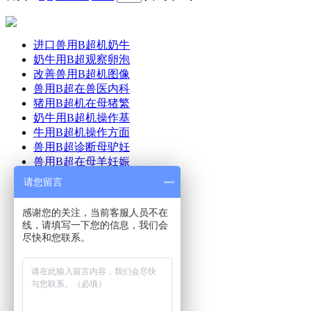
进口兽用B超机奶牛
奶牛用B超观察卵泡
改善兽用B超机图像
兽用B超在兽医内科
猪用B超机在母猪繁
奶牛用B超机操作基
牛用B超机操作方面
兽用B超诊断母驴妊
兽用B超在母羊妊娠
猪用B超机使用方法
请您留言
猪用B超使用方法及
牛用B超在奶牛生产
感谢您的关注，当前客服人员不在
猪用B超多少钱
线，请填写一下您的信息，我们会
兽用B超机如何使用
尽快和您联系。
兽用B超多少钱一台
首页
产品中心
美国进口兽用B超