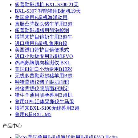
多普勒彩超机 BXL-S300 21天
BXL-S307 智能猪用B超机19天
美国兽用B超机海洋动用
直肠凸阵探头猪牛羊用B超
多普勒彩超猪用卵泡检测
博祥来护目镜奶牛用B超牛
进口猪用B超机 鱼用B超
美国进口带护目镜便携式
进口小动物专用B超机EVO
鸡鸭鹅胸肌肉检测仪 BXL
美国EI进口小动专用B超彩
无线多普勒彩超猪羊用B超
种猪背膘仪猪羊眼肌面积
种猪背膘仪眼肌面积测定
猪牛羊通用测孕兽用B超机
兽用OPU活体采卵仪牛马采
博祥来BXL-S100无线兽用B超
兽用B超BXL-M5
产品中心