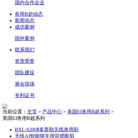
国内合作企业
兽用B超动态
新闻动态
成功案例
国外案例
联系我们
资质荣誉
团队建设
展会现场
专利证书
当前位置：
主页
>
产品中心
>
美国EI兽用B超系列
>
美国EI兽用B超系列
BXL-S200Ⅱ多普勒无线兽用彩
无线AI智能猪羊用背膘眼肌