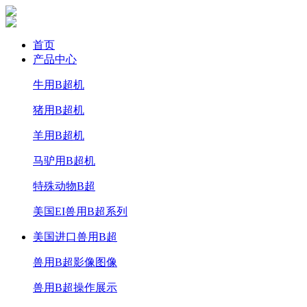
首页
产品中心
牛用B超机
猪用B超机
羊用B超机
马驴用B超机
特殊动物B超
美国EI兽用B超系列
美国进口兽用B超
兽用B超影像图像
兽用B超操作展示