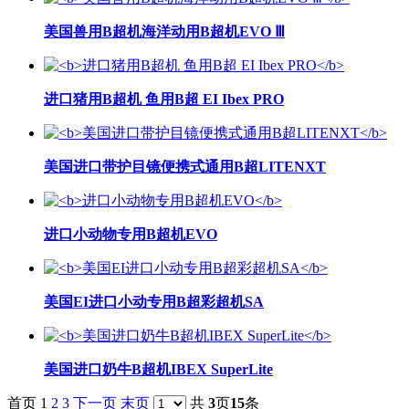
美国兽用B超机海洋动用B超机EVO Ⅲ
进口猪用B超机 鱼用B超 EI Ibex PRO
美国进口带护目镜便携式通用B超LITENXT
进口小动物专用B超机EVO
美国EI进口小动专用B超彩超机SA
美国进口奶牛B超机IBEX SuperLite
首页
1
2
3
下一页
末页
共
3
页
15
条